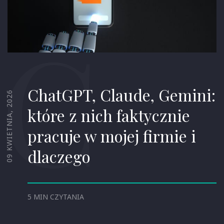
C
ChatGPT, Claude, Gemini:
09 KWIETNIA, 2026
które z nich faktycznie
pracuje w mojej firmie i
dlaczego
5 MIN CZYTANIA