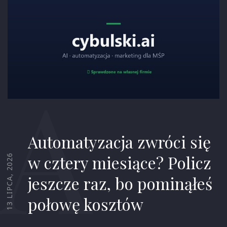
A
Automatyzacja zwróci się
w cztery miesiące? Policz
13 LIPCA, 2026
jeszcze raz, bo pominąłeś
połowę kosztów