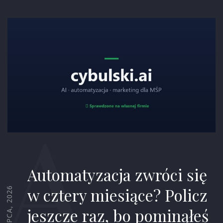
A
Automatyzacja zwróci się
w cztery miesiące? Policz
13 LIPCA, 2026
jeszcze raz, bo pominąłeś