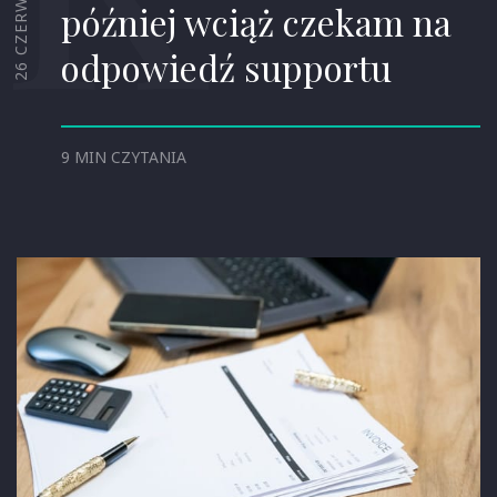
26 CZERWCA, 2026
później wciąż czekam na
odpowiedź supportu
9 MIN CZYTANIA