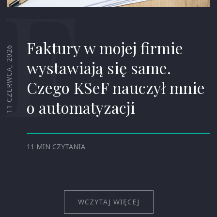
F
Faktury w mojej firmie
11 CZERWCA, 2026
wystawiają się same.
Czego KSeF nauczył mnie
o automatyzacji
11 MIN CZYTANIA
WCZYTAJ WIĘCEJ