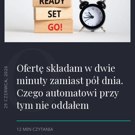
O
Ofertę składam w dwie
29 CZERWCA, 2026
minuty zamiast pół dnia.
Czego automatowi przy
tym nie oddałem
12 MIN CZYTANIA